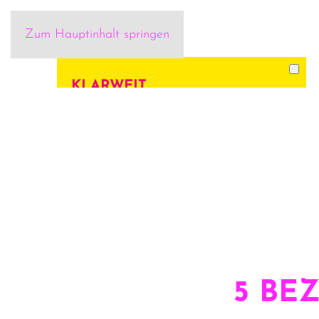
Zum Hauptinhalt springen
KLARWEIT
Vision & Mission
Team
Blog
Ressourcen & Downloads
SEMINARE
FÜR UNTERNEHMEN
NEWSLETTER
5 BE
GUTSCHEIN