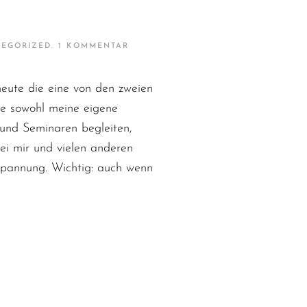
ZU
TEGORIZED
.
1 KOMMENTAR
5
BEZIEHUNGSHACKS
–
eute die eine von den zweien
SOFORT
ANWENDBAR
die sowohl meine eigene
s und Seminaren begleiten,
ei mir und vielen anderen
pannung. Wichtig: auch wenn