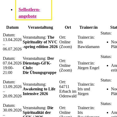
Selbstlern­
angebote
Datum
Veranstaltung
Ort
Trainer:in
Sta
Status:
Datum:
Veranstaltung:
The
Ort:
Trainer:in:
13.04.2026
Spirituality of NVC
Online
Iris
Noc
–
-spring edition 2026
(Zoom)
Bawidamann
Plä
06.07.2026
Status:
Datum:
Veranstaltung:
Der
Ort:
07.04.2026
Dienstags-GFK-
Trainer:in:
Online
An
19:00-
Club:
Jürgen Engel
(Zoom)
erö
21:00
Die Übungsgruppe
Status:
Datum:
Ort:
Veranstaltung:
Trainer:in:
13.09.2026
64711
Awakening to Life
Iris und
Noc
–
Erbach im
Intensive 2026
Jürgen
Plä
20.09.2026
Odenwald
Status:
Datum:
Veranstaltung:
Die
Ort:
Trainer:in:
30.09.2026
Spiritualität der
Online
Iris
An
–