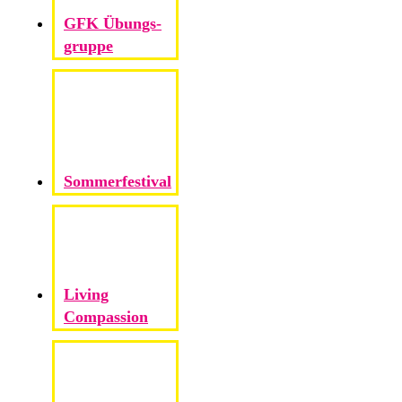
GFK Übungs­
gruppe
Sommer­festival
Living
Compassion