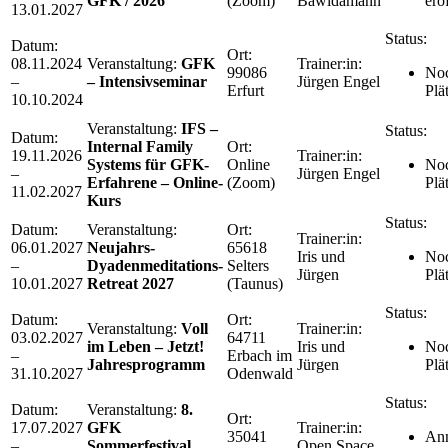
GFK / 2026
(Zoom)
Bawidamann
erö
13.01.2027
Status:
Datum:
Ort:
08.11.2024
Veranstaltung:
GFK
Trainer:in:
99086
Noc
–
– Intensivseminar
Jürgen Engel
Erfurt
Plä
10.10.2024
Veranstaltung:
IFS –
Status:
Datum:
Internal Family
Ort:
19.11.2026
Trainer:in:
Systems für GFK-
Online
Noc
–
Jürgen Engel
Erfahrene – Online-
(Zoom)
Plä
11.02.2027
Kurs
Status:
Datum:
Veranstaltung:
Ort:
Trainer:in:
06.01.2027
Neujahrs-
65618
Iris und
Noc
–
Dyadenmeditations-
Selters
Jürgen
Plä
10.01.2027
Retreat 2027
(Taunus)
Status:
Datum:
Ort:
Veranstaltung:
Voll
Trainer:in:
03.02.2027
64711
im Leben – Jetzt!
Iris und
Noc
–
Erbach im
Jahresprogramm
Jürgen
Plä
31.10.2027
Odenwald
Status:
Datum:
Veranstaltung:
8.
Ort:
17.07.2027
GFK
Trainer:in:
35041
An
–
Sommerfestival
Open Space