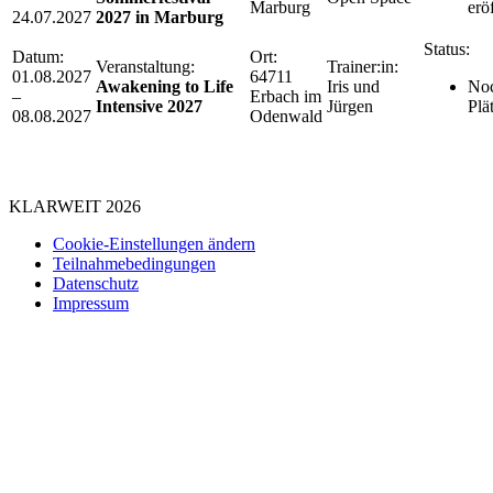
Marburg
erö
24.07.2027
2027 in Marburg
Status:
Datum:
Ort:
Veranstaltung:
Trainer:in:
01.08.2027
64711
Awakening to Life
Iris und
Noc
–
Erbach im
Intensive 2027
Jürgen
Plä
08.08.2027
Odenwald
Es gibt einen Ort, an dem sich KLARHEIT und WEITE
treffen: KLARWEIT
Finde deinen Weg dorthin, mit unseren Seminaren.
KLARWEIT
2026
Cookie-Einstellungen ändern
Teilnahmebedingungen
Datenschutz
Impressum