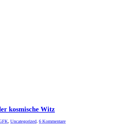
der kosmische Witz
zu
GFK
,
Uncategorized
.
6 Kommentare
Brennender