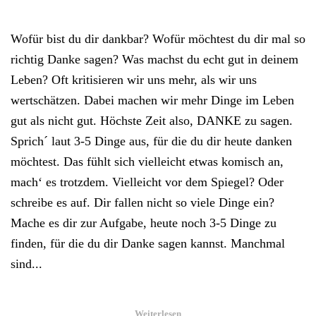
DAFÜR
MÖCHTE
ICH
Wofür bist du dir dankbar? Wofür möchtest du dir mal so
DIR
MAL
richtig Danke sagen? Was machst du echt gut in deinem
RICHTIG
DANKE
Leben? Oft kritisieren wir uns mehr, als wir uns
SAGEN!!!
wertschätzen. Dabei machen wir mehr Dinge im Leben
gut als nicht gut. Höchste Zeit also, DANKE zu sagen.
Sprich´ laut 3-5 Dinge aus, für die du dir heute danken
möchtest. Das fühlt sich vielleicht etwas komisch an,
mach‘ es trotzdem. Vielleicht vor dem Spiegel? Oder
schreibe es auf. Dir fallen nicht so viele Dinge ein?
Mache es dir zur Aufgabe, heute noch 3-5 Dinge zu
finden, für die du dir Danke sagen kannst. Manchmal
sind...
Weiterlesen