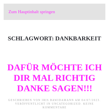
Zum Hauptinhalt springen
SCHLAGWORT:
DANKBARKEIT
DAFÜR MÖCHTE ICH
DIR MAL RICHTIG
DANKE SAGEN!!!
GESCHRIEBEN VON
IRIS BAWIDAMANN
AM
04/07/2023
.
VERÖFFENTLICHT IN
UNCATEGORIZED
.
KEINE
ZU
KOMMENTARE