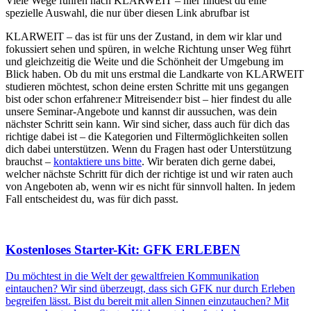
Viele Wege führen nach KLARWEIT – hier findest du eine
spezielle Auswahl, die nur über diesen Link abrufbar ist
KLARWEIT – das ist für uns der Zustand, in dem wir klar und
fokussiert sehen und spüren, in welche Richtung unser Weg führt
und gleichzeitig die Weite und die Schönheit der Umgebung im
Blick haben. Ob du mit uns erstmal die Landkarte von KLARWEIT
studieren möchtest, schon deine ersten Schritte mit uns gegangen
bist oder schon erfahrene:r Mitreisende:r bist – hier findest du alle
unsere Seminar-Angebote und kannst dir aussuchen, was dein
nächster Schritt sein kann. Wir sind sicher, dass auch für dich das
richtige dabei ist – die Kategorien und Filtermöglichkeiten sollen
dich dabei unterstützen. Wenn du Fragen hast oder Unterstützung
brauchst –
kontaktiere uns bitte
. Wir beraten dich gerne dabei,
welcher nächste Schritt für dich der richtige ist und wir raten auch
von Angeboten ab, wenn wir es nicht für sinnvoll halten. In jedem
Fall entscheidest du, was für dich passt.
Kostenloses Starter-Kit: GFK ERLEBEN
Du möchtest in die Welt der gewaltfreien Kommunikation
eintauchen? Wir sind überzeugt, dass sich GFK nur durch Erleben
begreifen lässt. Bist du bereit mit allen Sinnen einzutauchen? Mit